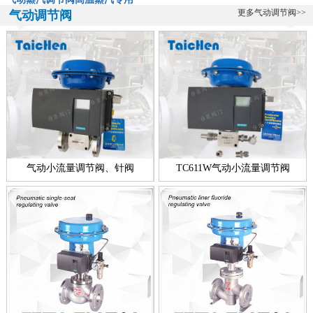
气动蒸汽调节阀-高温蒸汽专用阀ZXP-16KSW气动蒸汽调节阀是一款
更多气动调节阀>>
气动调节阀
专门用于高温蒸汽的调节阀，该阀由台臣阀门自主研发生产的，蒸汽
的特...
全不锈钢带指挥器操作式自力式压力调节阀
全不锈钢带指挥器操作式自力式压力调节阀简介： 台臣阀门专业研
发、设计、生产调节阀十余年，帮助用户解决各种流体控制难题，在
温度调...
新款零缺陷气动衬氟调节阀
气动衬氟调节阀新款简介：ZXPF气动衬氟调节阀新款零缺陷型产品，
气动小流量调节阀、针阀
TC611W气动小流量调节阀
是台臣阀门引进国外进口技术，结合衬里衬氟阀门工艺的基础上，改
良创...
电动高压浓水调节阀技术说明
电动高压浓水调节阀简介： 电动高压浓水调节阀技术介绍 反渗透装置
的运行靠高压泵提供1. 5MPa左右的工作压力，通过调节浓水调节阀...
一线品牌智能电动调节阀
一线品牌智能电动调节阀简介： 智能电动调节阀是一个功能型的名