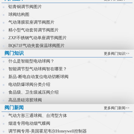
控制难题。
铝青铜调节阀图片
球阀结构图
气动薄膜双座调节阀图片
精小型气动套筒调节阀图片
ZXP不锈钢气动单座调节阀图片
BQ671F气动夹套保温球阀图片
阀门知识
更多阀门知识>>
什么是智能型电动球阀？
智能调节型气动球阀智在哪里？
新品-断电自动复位电动切断球阀
电动防爆球阀分类介绍
食品级、卫生级减压阀介绍
高品质硅溶胶球阀
阀门新闻
更多阀门新闻>>
气动方形三通球阀、台湾型方体
烟道专用电动烟气蝶阀
调节阀专用-美国霍尼韦尔Honeywell控制器