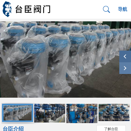
导航
台臣介绍
了解台臣