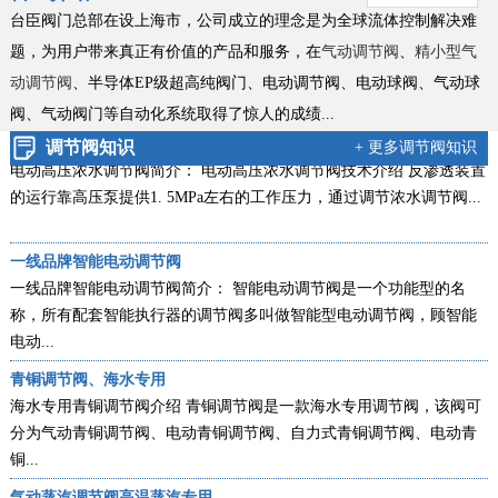
新款零缺陷气动衬氟调节阀
台臣阀门总部在设上海市，公司成立的理念是为全球流体控制解决难
气动衬氟调节阀新款简介：ZXPF气动衬氟调节阀新款零缺陷型产品，
题，为用户带来真正有价值的产品和服务，在
气动调节阀
、
精小型气
是台臣阀门引进国外进口技术，结合衬里衬氟阀门工艺的基础上，改
动调节阀
、半导体EP级超高纯阀门、电动调节阀、电动球阀、气动球
良创...
阀、
气动阀门等自动化系统取得了惊人的成绩...
电动高压浓水调节阀技术说明
调节阀知识
+ 更多调节阀知识
电动高压浓水调节阀简介： 电动高压浓水调节阀技术介绍 反渗透装置
的运行靠高压泵提供1. 5MPa左右的工作压力，通过调节浓水调节阀...
一线品牌智能电动调节阀
一线品牌智能电动调节阀简介： 智能电动调节阀是一个功能型的名
称，所有配套智能执行器的调节阀多叫做智能型电动调节阀，顾智能
电动...
青铜调节阀、海水专用
海水专用青铜调节阀介绍 青铜调节阀是一款海水专用调节阀，该阀可
分为气动青铜调节阀、电动青铜调节阀、自力式青铜调节阀、电动青
铜...
气动蒸汽调节阀高温蒸汽专用