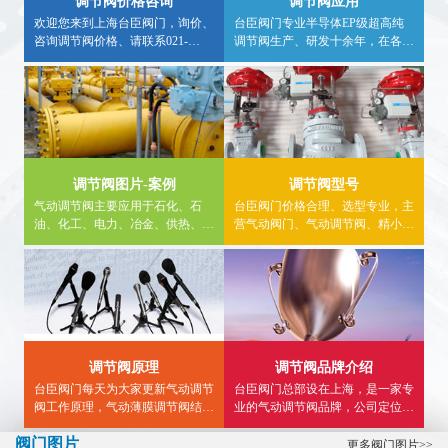
调节阀价格咨询
调节阀应用
欢迎您来到上海台臣阀门，询价、
台臣阀门专业半导体EP级超高纯
咨询调节阀价格、请联系021-
调节阀生产、研发十余年，在各种
57562898、采购调节阀请认准台臣
行业均有应用案例，欢迎广大用户
牌，大量现货库存，非工作时间咨
实地求证，详细调节阀应用行业信
询气动调节阀价格，请拨打24小时
息，请进入内站，看详情。
热线电话15900840303。
调节阀图片-案例
调节阀型号
气动调节阀主要应用于石化、石
台臣阀门价格合理、选型专业，主
油、化工、电力、冶金、供热、食
营气动阀门、气动调节阀、精小型
品、燃气等领域。内页详细介绍气
气动调节阀、气动薄膜调节阀,气
动调节阀使用案例、气动三通调节
动单座调节阀、气动三通调节阀、
阀工程案例、气动单座调节阀图
气动流量调节阀等...
片、应用案例等供大家参考。
调节阀原理
调节阀品牌介绍
台臣阀门每天为大家更新气动调节
台臣阀门总部设在上海，是一家专
阀工作原理，气动薄膜调节阀结构
业的气动调节阀品牌，公司定位于
图，气动三通调节阀接线图,精小
高端，致力于为用户提供高品质智
阀门图片
型气动调节阀型号选型等知识...
能调节阀，帮助广大用户解决流体
更多阀门图片>>