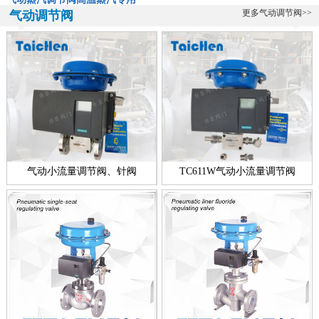
气动蒸汽调节阀-高温蒸汽专用阀ZXP-16KSW气动蒸汽调节阀是一款
更多气动调节阀>>
气动调节阀
专门用于高温蒸汽的调节阀，该阀由台臣阀门自主研发生产的，蒸汽
的特...
全不锈钢带指挥器操作式自力式压力调节阀
全不锈钢带指挥器操作式自力式压力调节阀简介： 台臣阀门专业研
发、设计、生产调节阀十余年，帮助用户解决各种流体控制难题，在
温度调...
新款零缺陷气动衬氟调节阀
气动衬氟调节阀新款简介：ZXPF气动衬氟调节阀新款零缺陷型产品，
气动小流量调节阀、针阀
TC611W气动小流量调节阀
是台臣阀门引进国外进口技术，结合衬里衬氟阀门工艺的基础上，改
良创...
电动高压浓水调节阀技术说明
电动高压浓水调节阀简介： 电动高压浓水调节阀技术介绍 反渗透装置
的运行靠高压泵提供1. 5MPa左右的工作压力，通过调节浓水调节阀...
一线品牌智能电动调节阀
一线品牌智能电动调节阀简介： 智能电动调节阀是一个功能型的名