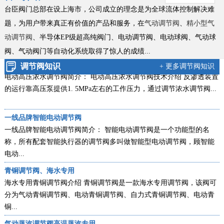
新款零缺陷气动衬氟调节阀
台臣阀门总部在设上海市，公司成立的理念是为全球流体控制解决难
气动衬氟调节阀新款简介：ZXPF气动衬氟调节阀新款零缺陷型产品，
题，为用户带来真正有价值的产品和服务，在
气动调节阀
、
精小型气
是台臣阀门引进国外进口技术，结合衬里衬氟阀门工艺的基础上，改
动调节阀
、半导体EP级超高纯阀门、电动调节阀、电动球阀、气动球
良创...
阀、
气动阀门等自动化系统取得了惊人的成绩...
电动高压浓水调节阀技术说明
调节阀知识
+ 更多调节阀知识
电动高压浓水调节阀简介： 电动高压浓水调节阀技术介绍 反渗透装置
的运行靠高压泵提供1. 5MPa左右的工作压力，通过调节浓水调节阀...
一线品牌智能电动调节阀
一线品牌智能电动调节阀简介： 智能电动调节阀是一个功能型的名
称，所有配套智能执行器的调节阀多叫做智能型电动调节阀，顾智能
电动...
青铜调节阀、海水专用
海水专用青铜调节阀介绍 青铜调节阀是一款海水专用调节阀，该阀可
分为气动青铜调节阀、电动青铜调节阀、自力式青铜调节阀、电动青
铜...
气动蒸汽调节阀高温蒸汽专用