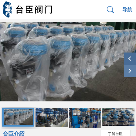
导航
台臣介绍
了解台臣