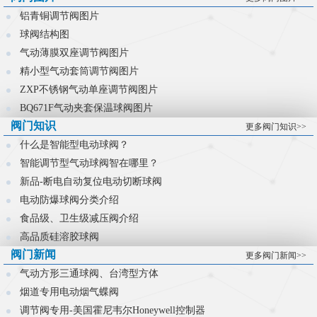
控制难题。
铝青铜调节阀图片
球阀结构图
气动薄膜双座调节阀图片
精小型气动套筒调节阀图片
ZXP不锈钢气动单座调节阀图片
BQ671F气动夹套保温球阀图片
阀门知识
更多阀门知识>>
什么是智能型电动球阀？
智能调节型气动球阀智在哪里？
新品-断电自动复位电动切断球阀
电动防爆球阀分类介绍
食品级、卫生级减压阀介绍
高品质硅溶胶球阀
阀门新闻
更多阀门新闻>>
气动方形三通球阀、台湾型方体
烟道专用电动烟气蝶阀
调节阀专用-美国霍尼韦尔Honeywell控制器