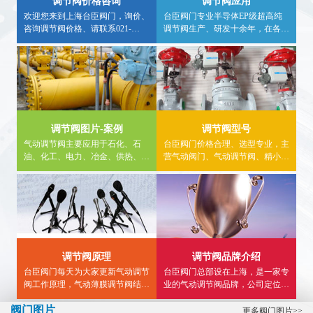
调节阀价格咨询
调节阀应用
欢迎您来到上海台臣阀门，询价、
台臣阀门专业半导体EP级超高纯
咨询调节阀价格、请联系021-
调节阀生产、研发十余年，在各种
57562898、采购调节阀请认准台臣
行业均有应用案例，欢迎广大用户
牌，大量现货库存，非工作时间咨
实地求证，详细调节阀应用行业信
询气动调节阀价格，请拨打24小时
息，请进入内站，看详情。
热线电话15900840303。
调节阀图片-案例
调节阀型号
气动调节阀主要应用于石化、石
台臣阀门价格合理、选型专业，主
油、化工、电力、冶金、供热、食
营气动阀门、气动调节阀、精小型
品、燃气等领域。内页详细介绍气
气动调节阀、气动薄膜调节阀,气
动调节阀使用案例、气动三通调节
动单座调节阀、气动三通调节阀、
阀工程案例、气动单座调节阀图
气动流量调节阀等...
片、应用案例等供大家参考。
调节阀原理
调节阀品牌介绍
台臣阀门每天为大家更新气动调节
台臣阀门总部设在上海，是一家专
阀工作原理，气动薄膜调节阀结构
业的气动调节阀品牌，公司定位于
图，气动三通调节阀接线图,精小
高端，致力于为用户提供高品质智
阀门图片
型气动调节阀型号选型等知识...
能调节阀，帮助广大用户解决流体
更多阀门图片>>