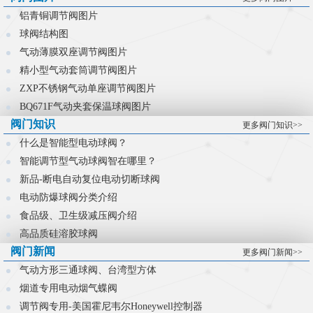
控制难题。
铝青铜调节阀图片
球阀结构图
气动薄膜双座调节阀图片
精小型气动套筒调节阀图片
ZXP不锈钢气动单座调节阀图片
BQ671F气动夹套保温球阀图片
阀门知识
更多阀门知识>>
什么是智能型电动球阀？
智能调节型气动球阀智在哪里？
新品-断电自动复位电动切断球阀
电动防爆球阀分类介绍
食品级、卫生级减压阀介绍
高品质硅溶胶球阀
阀门新闻
更多阀门新闻>>
气动方形三通球阀、台湾型方体
烟道专用电动烟气蝶阀
调节阀专用-美国霍尼韦尔Honeywell控制器