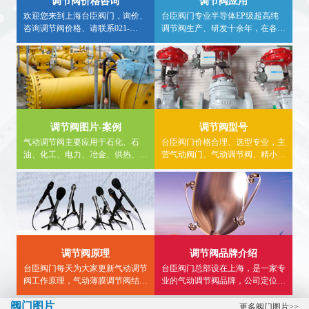
调节阀价格咨询
调节阀应用
欢迎您来到上海台臣阀门，询价、
台臣阀门专业半导体EP级超高纯
咨询调节阀价格、请联系021-
调节阀生产、研发十余年，在各种
57562898、采购调节阀请认准台臣
行业均有应用案例，欢迎广大用户
牌，大量现货库存，非工作时间咨
实地求证，详细调节阀应用行业信
询气动调节阀价格，请拨打24小时
息，请进入内站，看详情。
热线电话15900840303。
调节阀图片-案例
调节阀型号
气动调节阀主要应用于石化、石
台臣阀门价格合理、选型专业，主
油、化工、电力、冶金、供热、食
营气动阀门、气动调节阀、精小型
品、燃气等领域。内页详细介绍气
气动调节阀、气动薄膜调节阀,气
动调节阀使用案例、气动三通调节
动单座调节阀、气动三通调节阀、
阀工程案例、气动单座调节阀图
气动流量调节阀等...
片、应用案例等供大家参考。
调节阀原理
调节阀品牌介绍
台臣阀门每天为大家更新气动调节
台臣阀门总部设在上海，是一家专
阀工作原理，气动薄膜调节阀结构
业的气动调节阀品牌，公司定位于
图，气动三通调节阀接线图,精小
高端，致力于为用户提供高品质智
阀门图片
型气动调节阀型号选型等知识...
能调节阀，帮助广大用户解决流体
更多阀门图片>>