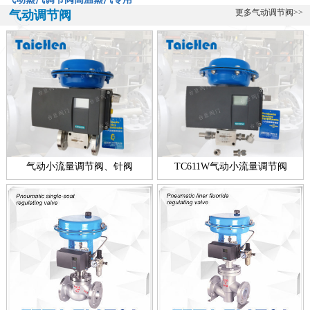
气动蒸汽调节阀-高温蒸汽专用阀ZXP-16KSW气动蒸汽调节阀是一款
更多气动调节阀>>
气动调节阀
专门用于高温蒸汽的调节阀，该阀由台臣阀门自主研发生产的，蒸汽
的特...
全不锈钢带指挥器操作式自力式压力调节阀
全不锈钢带指挥器操作式自力式压力调节阀简介： 台臣阀门专业研
发、设计、生产调节阀十余年，帮助用户解决各种流体控制难题，在
温度调...
新款零缺陷气动衬氟调节阀
气动衬氟调节阀新款简介：ZXPF气动衬氟调节阀新款零缺陷型产品，
气动小流量调节阀、针阀
TC611W气动小流量调节阀
是台臣阀门引进国外进口技术，结合衬里衬氟阀门工艺的基础上，改
良创...
电动高压浓水调节阀技术说明
电动高压浓水调节阀简介： 电动高压浓水调节阀技术介绍 反渗透装置
的运行靠高压泵提供1. 5MPa左右的工作压力，通过调节浓水调节阀...
一线品牌智能电动调节阀
一线品牌智能电动调节阀简介： 智能电动调节阀是一个功能型的名