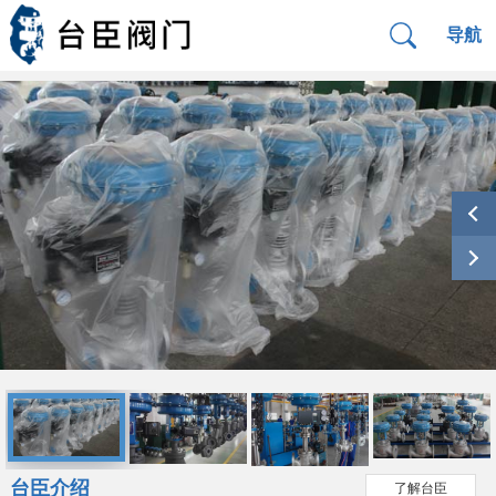
导航
台臣介绍
了解台臣