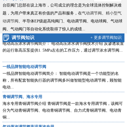
新款零缺陷气动衬氟调节阀
台臣阀门总部在设上海市，公司成立的理念是为全球流体控制解决难
气动衬氟调节阀新款简介：ZXPF气动衬氟调节阀新款零缺陷型产品，
题，为用户带来真正有价值的产品和服务，在
气动调节阀
、
精小型气
是台臣阀门引进国外进口技术，结合衬里衬氟阀门工艺的基础上，改
动调节阀
、半导体EP级超高纯阀门、电动调节阀、电动球阀、气动球
良创...
阀、
气动阀门等自动化系统取得了惊人的成绩...
电动高压浓水调节阀技术说明
调节阀知识
+ 更多调节阀知识
电动高压浓水调节阀简介： 电动高压浓水调节阀技术介绍 反渗透装置
的运行靠高压泵提供1. 5MPa左右的工作压力，通过调节浓水调节阀...
一线品牌智能电动调节阀
一线品牌智能电动调节阀简介： 智能电动调节阀是一个功能型的名
称，所有配套智能执行器的调节阀多叫做智能型电动调节阀，顾智能
电动...
青铜调节阀、海水专用
海水专用青铜调节阀介绍 青铜调节阀是一款海水专用调节阀，该阀可
分为气动青铜调节阀、电动青铜调节阀、自力式青铜调节阀、电动青
铜...
气动蒸汽调节阀高温蒸汽专用