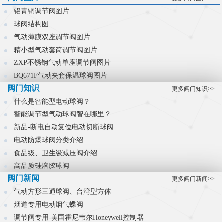
控制难题。
铝青铜调节阀图片
球阀结构图
气动薄膜双座调节阀图片
精小型气动套筒调节阀图片
ZXP不锈钢气动单座调节阀图片
BQ671F气动夹套保温球阀图片
阀门知识
更多阀门知识>>
什么是智能型电动球阀？
智能调节型气动球阀智在哪里？
新品-断电自动复位电动切断球阀
电动防爆球阀分类介绍
食品级、卫生级减压阀介绍
高品质硅溶胶球阀
阀门新闻
更多阀门新闻>>
气动方形三通球阀、台湾型方体
烟道专用电动烟气蝶阀
调节阀专用-美国霍尼韦尔Honeywell控制器