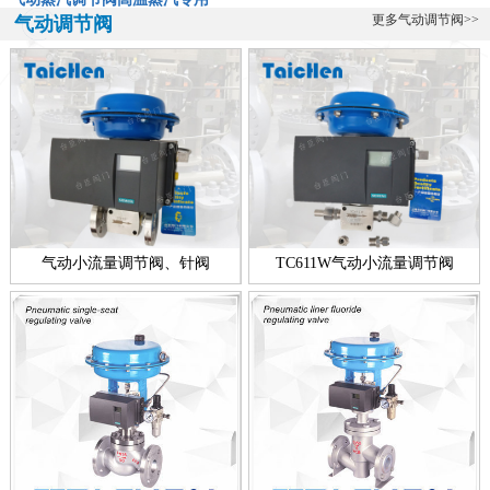
气动蒸汽调节阀-高温蒸汽专用阀ZXP-16KSW气动蒸汽调节阀是一款
更多气动调节阀>>
气动调节阀
专门用于高温蒸汽的调节阀，该阀由台臣阀门自主研发生产的，蒸汽
的特...
全不锈钢带指挥器操作式自力式压力调节阀
全不锈钢带指挥器操作式自力式压力调节阀简介： 台臣阀门专业研
发、设计、生产调节阀十余年，帮助用户解决各种流体控制难题，在
温度调...
新款零缺陷气动衬氟调节阀
气动衬氟调节阀新款简介：ZXPF气动衬氟调节阀新款零缺陷型产品，
气动小流量调节阀、针阀
TC611W气动小流量调节阀
是台臣阀门引进国外进口技术，结合衬里衬氟阀门工艺的基础上，改
良创...
电动高压浓水调节阀技术说明
电动高压浓水调节阀简介： 电动高压浓水调节阀技术介绍 反渗透装置
的运行靠高压泵提供1. 5MPa左右的工作压力，通过调节浓水调节阀...
一线品牌智能电动调节阀
一线品牌智能电动调节阀简介： 智能电动调节阀是一个功能型的名