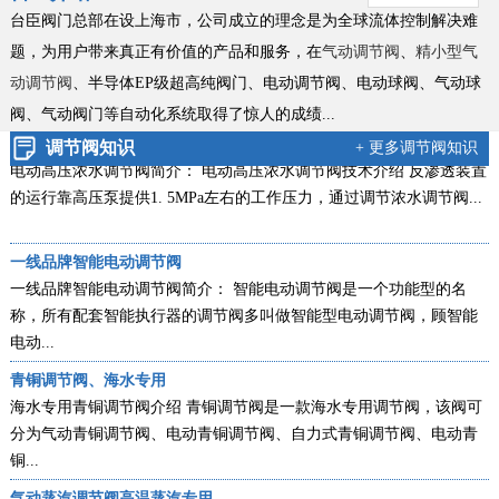
新款零缺陷气动衬氟调节阀
台臣阀门总部在设上海市，公司成立的理念是为全球流体控制解决难
气动衬氟调节阀新款简介：ZXPF气动衬氟调节阀新款零缺陷型产品，
题，为用户带来真正有价值的产品和服务，在
气动调节阀
、
精小型气
是台臣阀门引进国外进口技术，结合衬里衬氟阀门工艺的基础上，改
动调节阀
、半导体EP级超高纯阀门、电动调节阀、电动球阀、气动球
良创...
阀、
气动阀门等自动化系统取得了惊人的成绩...
电动高压浓水调节阀技术说明
调节阀知识
+ 更多调节阀知识
电动高压浓水调节阀简介： 电动高压浓水调节阀技术介绍 反渗透装置
的运行靠高压泵提供1. 5MPa左右的工作压力，通过调节浓水调节阀...
一线品牌智能电动调节阀
一线品牌智能电动调节阀简介： 智能电动调节阀是一个功能型的名
称，所有配套智能执行器的调节阀多叫做智能型电动调节阀，顾智能
电动...
青铜调节阀、海水专用
海水专用青铜调节阀介绍 青铜调节阀是一款海水专用调节阀，该阀可
分为气动青铜调节阀、电动青铜调节阀、自力式青铜调节阀、电动青
铜...
气动蒸汽调节阀高温蒸汽专用