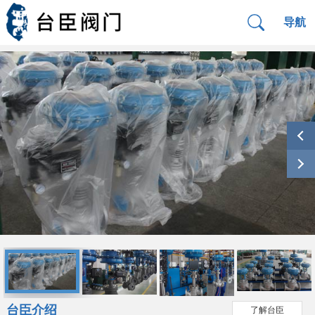
导航
台臣介绍
了解台臣