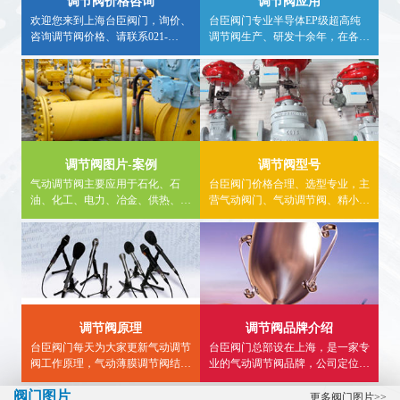
调节阀价格咨询
调节阀应用
欢迎您来到上海台臣阀门，询价、
台臣阀门专业半导体EP级超高纯
咨询调节阀价格、请联系021-
调节阀生产、研发十余年，在各种
57562898、采购调节阀请认准台臣
行业均有应用案例，欢迎广大用户
牌，大量现货库存，非工作时间咨
实地求证，详细调节阀应用行业信
询气动调节阀价格，请拨打24小时
息，请进入内站，看详情。
热线电话15900840303。
调节阀图片-案例
调节阀型号
气动调节阀主要应用于石化、石
台臣阀门价格合理、选型专业，主
油、化工、电力、冶金、供热、食
营气动阀门、气动调节阀、精小型
品、燃气等领域。内页详细介绍气
气动调节阀、气动薄膜调节阀,气
动调节阀使用案例、气动三通调节
动单座调节阀、气动三通调节阀、
阀工程案例、气动单座调节阀图
气动流量调节阀等...
片、应用案例等供大家参考。
调节阀原理
调节阀品牌介绍
台臣阀门每天为大家更新气动调节
台臣阀门总部设在上海，是一家专
阀工作原理，气动薄膜调节阀结构
业的气动调节阀品牌，公司定位于
图，气动三通调节阀接线图,精小
高端，致力于为用户提供高品质智
阀门图片
型气动调节阀型号选型等知识...
能调节阀，帮助广大用户解决流体
更多阀门图片>>