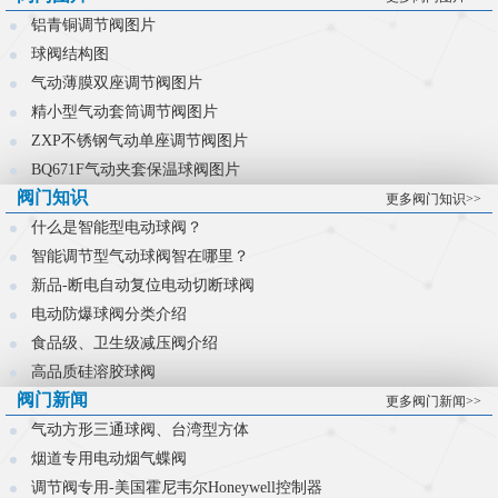
控制难题。
铝青铜调节阀图片
球阀结构图
气动薄膜双座调节阀图片
精小型气动套筒调节阀图片
ZXP不锈钢气动单座调节阀图片
BQ671F气动夹套保温球阀图片
阀门知识
更多阀门知识>>
什么是智能型电动球阀？
智能调节型气动球阀智在哪里？
新品-断电自动复位电动切断球阀
电动防爆球阀分类介绍
食品级、卫生级减压阀介绍
高品质硅溶胶球阀
阀门新闻
更多阀门新闻>>
气动方形三通球阀、台湾型方体
烟道专用电动烟气蝶阀
调节阀专用-美国霍尼韦尔Honeywell控制器