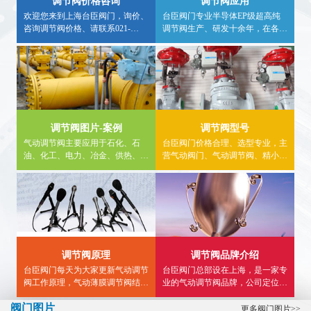
调节阀价格咨询
调节阀应用
欢迎您来到上海台臣阀门，询价、
台臣阀门专业半导体EP级超高纯
咨询调节阀价格、请联系021-
调节阀生产、研发十余年，在各种
57562898、采购调节阀请认准台臣
行业均有应用案例，欢迎广大用户
牌，大量现货库存，非工作时间咨
实地求证，详细调节阀应用行业信
询气动调节阀价格，请拨打24小时
息，请进入内站，看详情。
热线电话15900840303。
调节阀图片-案例
调节阀型号
气动调节阀主要应用于石化、石
台臣阀门价格合理、选型专业，主
油、化工、电力、冶金、供热、食
营气动阀门、气动调节阀、精小型
品、燃气等领域。内页详细介绍气
气动调节阀、气动薄膜调节阀,气
动调节阀使用案例、气动三通调节
动单座调节阀、气动三通调节阀、
阀工程案例、气动单座调节阀图
气动流量调节阀等...
片、应用案例等供大家参考。
调节阀原理
调节阀品牌介绍
台臣阀门每天为大家更新气动调节
台臣阀门总部设在上海，是一家专
阀工作原理，气动薄膜调节阀结构
业的气动调节阀品牌，公司定位于
图，气动三通调节阀接线图,精小
高端，致力于为用户提供高品质智
阀门图片
型气动调节阀型号选型等知识...
能调节阀，帮助广大用户解决流体
更多阀门图片>>