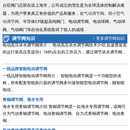
新款零缺陷气动衬氟调节阀
台臣阀门总部在设上海市，公司成立的理念是为全球流体控制解决难
气动衬氟调节阀新款简介：ZXPF气动衬氟调节阀新款零缺陷型产品，
题，为用户带来真正有价值的产品和服务，在
气动调节阀
、
精小型气
是台臣阀门引进国外进口技术，结合衬里衬氟阀门工艺的基础上，改
动调节阀
、半导体EP级超高纯阀门、电动调节阀、电动球阀、气动球
良创...
阀、
气动阀门等自动化系统取得了惊人的成绩...
电动高压浓水调节阀技术说明
调节阀知识
+ 更多调节阀知识
电动高压浓水调节阀简介： 电动高压浓水调节阀技术介绍 反渗透装置
的运行靠高压泵提供1. 5MPa左右的工作压力，通过调节浓水调节阀...
一线品牌智能电动调节阀
一线品牌智能电动调节阀简介： 智能电动调节阀是一个功能型的名
称，所有配套智能执行器的调节阀多叫做智能型电动调节阀，顾智能
电动...
青铜调节阀、海水专用
海水专用青铜调节阀介绍 青铜调节阀是一款海水专用调节阀，该阀可
分为气动青铜调节阀、电动青铜调节阀、自力式青铜调节阀、电动青
铜...
气动蒸汽调节阀高温蒸汽专用