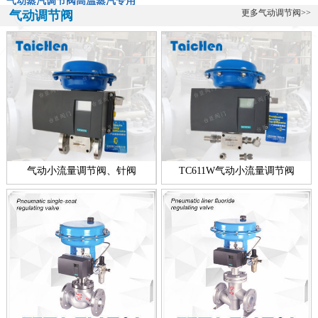
气动蒸汽调节阀-高温蒸汽专用阀ZXP-16KSW气动蒸汽调节阀是一款
更多气动调节阀>>
气动调节阀
专门用于高温蒸汽的调节阀，该阀由台臣阀门自主研发生产的，蒸汽
的特...
全不锈钢带指挥器操作式自力式压力调节阀
全不锈钢带指挥器操作式自力式压力调节阀简介： 台臣阀门专业研
发、设计、生产调节阀十余年，帮助用户解决各种流体控制难题，在
温度调...
新款零缺陷气动衬氟调节阀
气动衬氟调节阀新款简介：ZXPF气动衬氟调节阀新款零缺陷型产品，
气动小流量调节阀、针阀
TC611W气动小流量调节阀
是台臣阀门引进国外进口技术，结合衬里衬氟阀门工艺的基础上，改
良创...
电动高压浓水调节阀技术说明
电动高压浓水调节阀简介： 电动高压浓水调节阀技术介绍 反渗透装置
的运行靠高压泵提供1. 5MPa左右的工作压力，通过调节浓水调节阀...
一线品牌智能电动调节阀
一线品牌智能电动调节阀简介： 智能电动调节阀是一个功能型的名