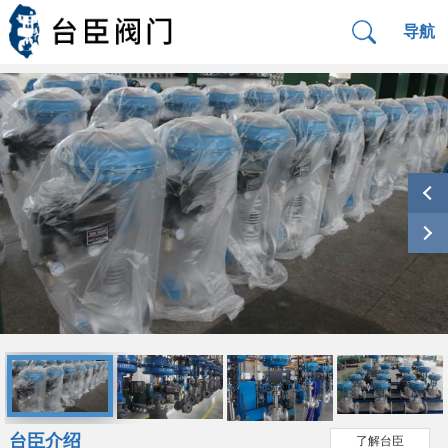
导航
台臣介绍
了解台臣