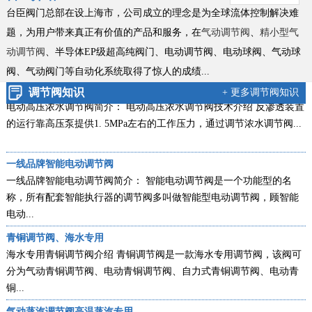
新款零缺陷气动衬氟调节阀
台臣阀门总部在设上海市，公司成立的理念是为全球流体控制解决难
气动衬氟调节阀新款简介：ZXPF气动衬氟调节阀新款零缺陷型产品，
题，为用户带来真正有价值的产品和服务，在
气动调节阀
、
精小型气
是台臣阀门引进国外进口技术，结合衬里衬氟阀门工艺的基础上，改
动调节阀
、半导体EP级超高纯阀门、电动调节阀、电动球阀、气动球
良创...
阀、
气动阀门等自动化系统取得了惊人的成绩...
电动高压浓水调节阀技术说明
调节阀知识
+ 更多调节阀知识
电动高压浓水调节阀简介： 电动高压浓水调节阀技术介绍 反渗透装置
的运行靠高压泵提供1. 5MPa左右的工作压力，通过调节浓水调节阀...
一线品牌智能电动调节阀
一线品牌智能电动调节阀简介： 智能电动调节阀是一个功能型的名
称，所有配套智能执行器的调节阀多叫做智能型电动调节阀，顾智能
电动...
青铜调节阀、海水专用
海水专用青铜调节阀介绍 青铜调节阀是一款海水专用调节阀，该阀可
分为气动青铜调节阀、电动青铜调节阀、自力式青铜调节阀、电动青
铜...
气动蒸汽调节阀高温蒸汽专用