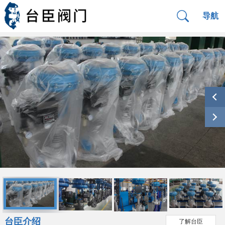
导航
台臣介绍
了解台臣