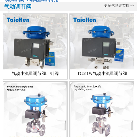
气动蒸汽调节阀-高温蒸汽专用阀ZXP-16KSW气动蒸汽调节阀是一款
更多气动调节阀>>
气动调节阀
专门用于高温蒸汽的调节阀，该阀由台臣阀门自主研发生产的，蒸汽
的特...
全不锈钢带指挥器操作式自力式压力调节阀
全不锈钢带指挥器操作式自力式压力调节阀简介： 台臣阀门专业研
发、设计、生产调节阀十余年，帮助用户解决各种流体控制难题，在
温度调...
新款零缺陷气动衬氟调节阀
气动衬氟调节阀新款简介：ZXPF气动衬氟调节阀新款零缺陷型产品，
气动小流量调节阀、针阀
TC611W气动小流量调节阀
是台臣阀门引进国外进口技术，结合衬里衬氟阀门工艺的基础上，改
良创...
电动高压浓水调节阀技术说明
电动高压浓水调节阀简介： 电动高压浓水调节阀技术介绍 反渗透装置
的运行靠高压泵提供1. 5MPa左右的工作压力，通过调节浓水调节阀...
一线品牌智能电动调节阀
一线品牌智能电动调节阀简介： 智能电动调节阀是一个功能型的名