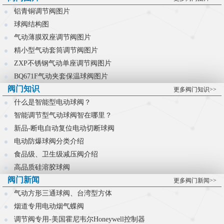
控制难题。
铝青铜调节阀图片
球阀结构图
气动薄膜双座调节阀图片
精小型气动套筒调节阀图片
ZXP不锈钢气动单座调节阀图片
BQ671F气动夹套保温球阀图片
阀门知识
更多阀门知识>>
什么是智能型电动球阀？
智能调节型气动球阀智在哪里？
新品-断电自动复位电动切断球阀
电动防爆球阀分类介绍
食品级、卫生级减压阀介绍
高品质硅溶胶球阀
阀门新闻
更多阀门新闻>>
气动方形三通球阀、台湾型方体
烟道专用电动烟气蝶阀
调节阀专用-美国霍尼韦尔Honeywell控制器