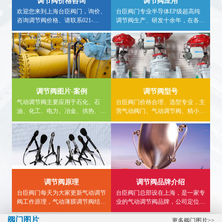
调节阀价格咨询
调节阀应用
欢迎您来到上海台臣阀门，询价、
台臣阀门专业半导体EP级超高纯
咨询调节阀价格、请联系021-
调节阀生产、研发十余年，在各种
57562898、采购调节阀请认准台臣
行业均有应用案例，欢迎广大用户
牌，大量现货库存，非工作时间咨
实地求证，详细调节阀应用行业信
询气动调节阀价格，请拨打24小时
息，请进入内站，看详情。
热线电话15900840303。
调节阀图片-案例
调节阀型号
气动调节阀主要应用于石化、石
台臣阀门价格合理、选型专业，主
油、化工、电力、冶金、供热、食
营气动阀门、气动调节阀、精小型
品、燃气等领域。内页详细介绍气
气动调节阀、气动薄膜调节阀,气
动调节阀使用案例、气动三通调节
动单座调节阀、气动三通调节阀、
阀工程案例、气动单座调节阀图
气动流量调节阀等...
片、应用案例等供大家参考。
调节阀原理
调节阀品牌介绍
台臣阀门每天为大家更新气动调节
台臣阀门总部设在上海，是一家专
阀工作原理，气动薄膜调节阀结构
业的气动调节阀品牌，公司定位于
图，气动三通调节阀接线图,精小
高端，致力于为用户提供高品质智
阀门图片
型气动调节阀型号选型等知识...
能调节阀，帮助广大用户解决流体
更多阀门图片>>