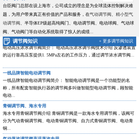
新款零缺陷气动衬氟调节阀
台臣阀门总部在设上海市，公司成立的理念是为全球流体控制解决难
气动衬氟调节阀新款简介：ZXPF气动衬氟调节阀新款零缺陷型产品，
题，为用户带来真正有价值的产品和服务，在
气动调节阀
、
精小型气
是台臣阀门引进国外进口技术，结合衬里衬氟阀门工艺的基础上，改
动调节阀
、半导体EP级超高纯阀门、电动调节阀、电动球阀、气动球
良创...
阀、
气动阀门等自动化系统取得了惊人的成绩...
电动高压浓水调节阀技术说明
调节阀知识
+ 更多调节阀知识
电动高压浓水调节阀简介： 电动高压浓水调节阀技术介绍 反渗透装置
的运行靠高压泵提供1. 5MPa左右的工作压力，通过调节浓水调节阀...
一线品牌智能电动调节阀
一线品牌智能电动调节阀简介： 智能电动调节阀是一个功能型的名
称，所有配套智能执行器的调节阀多叫做智能型电动调节阀，顾智能
电动...
青铜调节阀、海水专用
海水专用青铜调节阀介绍 青铜调节阀是一款海水专用调节阀，该阀可
分为气动青铜调节阀、电动青铜调节阀、自力式青铜调节阀、电动青
铜...
气动蒸汽调节阀高温蒸汽专用