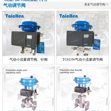
气动蒸汽调节阀-高温蒸汽专用阀ZXP-16KSW气动蒸汽调节阀是一款
更多气动调节阀>>
气动调节阀
专门用于高温蒸汽的调节阀，该阀由台臣阀门自主研发生产的，蒸汽
的特...
全不锈钢带指挥器操作式自力式压力调节阀
全不锈钢带指挥器操作式自力式压力调节阀简介： 台臣阀门专业研
发、设计、生产调节阀十余年，帮助用户解决各种流体控制难题，在
温度调...
新款零缺陷气动衬氟调节阀
气动衬氟调节阀新款简介：ZXPF气动衬氟调节阀新款零缺陷型产品，
气动小流量调节阀、针阀
TC611W气动小流量调节阀
是台臣阀门引进国外进口技术，结合衬里衬氟阀门工艺的基础上，改
良创...
电动高压浓水调节阀技术说明
电动高压浓水调节阀简介： 电动高压浓水调节阀技术介绍 反渗透装置
的运行靠高压泵提供1. 5MPa左右的工作压力，通过调节浓水调节阀...
一线品牌智能电动调节阀
一线品牌智能电动调节阀简介： 智能电动调节阀是一个功能型的名