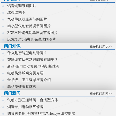
控制难题。
铝青铜调节阀图片
球阀结构图
气动薄膜双座调节阀图片
精小型气动套筒调节阀图片
ZXP不锈钢气动单座调节阀图片
BQ671F气动夹套保温球阀图片
阀门知识
更多阀门知识>>
什么是智能型电动球阀？
智能调节型气动球阀智在哪里？
新品-断电自动复位电动切断球阀
电动防爆球阀分类介绍
食品级、卫生级减压阀介绍
高品质硅溶胶球阀
阀门新闻
更多阀门新闻>>
气动方形三通球阀、台湾型方体
烟道专用电动烟气蝶阀
调节阀专用-美国霍尼韦尔Honeywell控制器