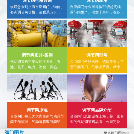
调节阀价格咨询
调节阀应用
欢迎您来到上海台臣阀门，询价、
台臣阀门专业半导体EP级超高纯
咨询调节阀价格、请联系021-
调节阀生产、研发十余年，在各种
57562898、采购调节阀请认准台臣
行业均有应用案例，欢迎广大用户
牌，大量现货库存，非工作时间咨
实地求证，详细调节阀应用行业信
询气动调节阀价格，请拨打24小时
息，请进入内站，看详情。
热线电话15900840303。
调节阀图片-案例
调节阀型号
气动调节阀主要应用于石化、石
台臣阀门价格合理、选型专业，主
油、化工、电力、冶金、供热、食
营气动阀门、气动调节阀、精小型
品、燃气等领域。内页详细介绍气
气动调节阀、气动薄膜调节阀,气
动调节阀使用案例、气动三通调节
动单座调节阀、气动三通调节阀、
阀工程案例、气动单座调节阀图
气动流量调节阀等...
片、应用案例等供大家参考。
调节阀原理
调节阀品牌介绍
台臣阀门每天为大家更新气动调节
台臣阀门总部设在上海，是一家专
阀工作原理，气动薄膜调节阀结构
业的气动调节阀品牌，公司定位于
图，气动三通调节阀接线图,精小
高端，致力于为用户提供高品质智
阀门图片
型气动调节阀型号选型等知识...
能调节阀，帮助广大用户解决流体
更多阀门图片>>