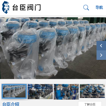
导航
台臣介绍
了解台臣