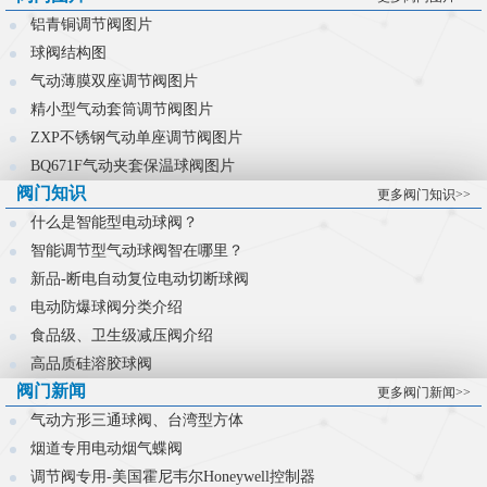
控制难题。
铝青铜调节阀图片
球阀结构图
气动薄膜双座调节阀图片
精小型气动套筒调节阀图片
ZXP不锈钢气动单座调节阀图片
BQ671F气动夹套保温球阀图片
阀门知识
更多阀门知识>>
什么是智能型电动球阀？
智能调节型气动球阀智在哪里？
新品-断电自动复位电动切断球阀
电动防爆球阀分类介绍
食品级、卫生级减压阀介绍
高品质硅溶胶球阀
阀门新闻
更多阀门新闻>>
气动方形三通球阀、台湾型方体
烟道专用电动烟气蝶阀
调节阀专用-美国霍尼韦尔Honeywell控制器