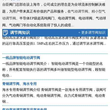
新款零缺陷气动衬氟调节阀
台臣阀门总部在设上海市，公司成立的理念是为全球流体控制解决难
气动衬氟调节阀新款简介：ZXPF气动衬氟调节阀新款零缺陷型产品，
题，为用户带来真正有价值的产品和服务，在
气动调节阀
、
精小型气
是台臣阀门引进国外进口技术，结合衬里衬氟阀门工艺的基础上，改
动调节阀
、半导体EP级超高纯阀门、电动调节阀、电动球阀、气动球
良创...
阀、
气动阀门等自动化系统取得了惊人的成绩...
电动高压浓水调节阀技术说明
调节阀知识
+ 更多调节阀知识
电动高压浓水调节阀简介： 电动高压浓水调节阀技术介绍 反渗透装置
的运行靠高压泵提供1. 5MPa左右的工作压力，通过调节浓水调节阀...
一线品牌智能电动调节阀
一线品牌智能电动调节阀简介： 智能电动调节阀是一个功能型的名
称，所有配套智能执行器的调节阀多叫做智能型电动调节阀，顾智能
电动...
青铜调节阀、海水专用
海水专用青铜调节阀介绍 青铜调节阀是一款海水专用调节阀，该阀可
分为气动青铜调节阀、电动青铜调节阀、自力式青铜调节阀、电动青
铜...
气动蒸汽调节阀高温蒸汽专用