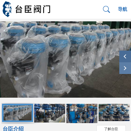
导航
台臣介绍
了解台臣