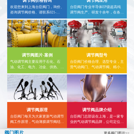
调节阀价格咨询
调节阀应用
欢迎您来到上海台臣阀门，询价、
台臣阀门专业半导体EP级超高纯
咨询调节阀价格、请联系021-
调节阀生产、研发十余年，在各种
57562898、采购调节阀请认准台臣
行业均有应用案例，欢迎广大用户
牌，大量现货库存，非工作时间咨
实地求证，详细调节阀应用行业信
询气动调节阀价格，请拨打24小时
息，请进入内站，看详情。
热线电话15900840303。
调节阀图片-案例
调节阀型号
气动调节阀主要应用于石化、石
台臣阀门价格合理、选型专业，主
油、化工、电力、冶金、供热、食
营气动阀门、气动调节阀、精小型
品、燃气等领域。内页详细介绍气
气动调节阀、气动薄膜调节阀,气
动调节阀使用案例、气动三通调节
动单座调节阀、气动三通调节阀、
阀工程案例、气动单座调节阀图
气动流量调节阀等...
片、应用案例等供大家参考。
调节阀原理
调节阀品牌介绍
台臣阀门每天为大家更新气动调节
台臣阀门总部设在上海，是一家专
阀工作原理，气动薄膜调节阀结构
业的气动调节阀品牌，公司定位于
图，气动三通调节阀接线图,精小
高端，致力于为用户提供高品质智
阀门图片
型气动调节阀型号选型等知识...
能调节阀，帮助广大用户解决流体
更多阀门图片>>