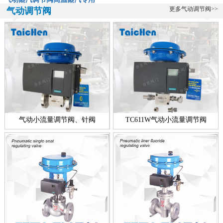
气动蒸汽调节阀-高温蒸汽专用阀ZXP-16KSW气动蒸汽调节阀是一款
更多气动调节阀>>
气动调节阀
专门用于高温蒸汽的调节阀，该阀由台臣阀门自主研发生产的，蒸汽
的特...
全不锈钢带指挥器操作式自力式压力调节阀
全不锈钢带指挥器操作式自力式压力调节阀简介： 台臣阀门专业研
发、设计、生产调节阀十余年，帮助用户解决各种流体控制难题，在
温度调...
新款零缺陷气动衬氟调节阀
气动衬氟调节阀新款简介：ZXPF气动衬氟调节阀新款零缺陷型产品，
气动小流量调节阀、针阀
TC611W气动小流量调节阀
是台臣阀门引进国外进口技术，结合衬里衬氟阀门工艺的基础上，改
良创...
电动高压浓水调节阀技术说明
电动高压浓水调节阀简介： 电动高压浓水调节阀技术介绍 反渗透装置
的运行靠高压泵提供1. 5MPa左右的工作压力，通过调节浓水调节阀...
一线品牌智能电动调节阀
一线品牌智能电动调节阀简介： 智能电动调节阀是一个功能型的名